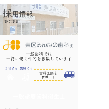
採
用情報
RECRUIT
一般歯科では
一緒に働く仲間を募集しています
自宅でも
施設でも
歯科医療を
サポート
一般診療歯科衛生士