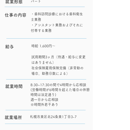
就業形態
パート
・歯科訪問診療における歯科衛生
仕事の内容
士業務
・アシスタント業務およびそれに
付帯する業務
時給 1,600円～
給与
試用期間3ヶ月（待遇・給与に変更
はありません）
社会保険雇用保険完備（非常勤の
場合、勤務日数による）
8:30~17:30の間で4時間から応相談
就業時間
(労働時間が6時間を超えた場合の休憩
時間は法定通り)
週一日から応相談
​※時間外若干あり
札幌市東区北24条東1丁目3-7
就業場所