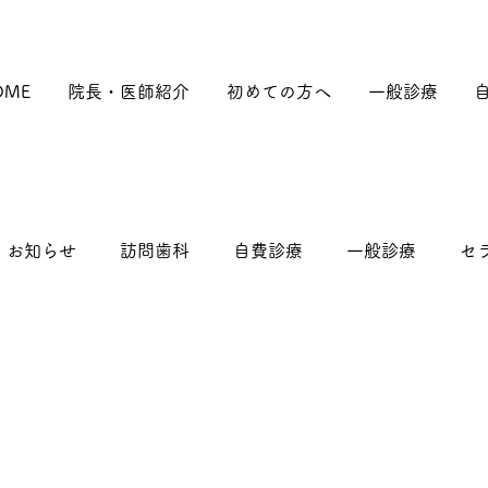
OME
院長・医師紹介
初めての方へ
一般診療
お知らせ
訪問歯科
自費診療
一般診療
セ
治療
知覚過敏
小児歯科
歯周病
入れ歯
いしばり・TCH