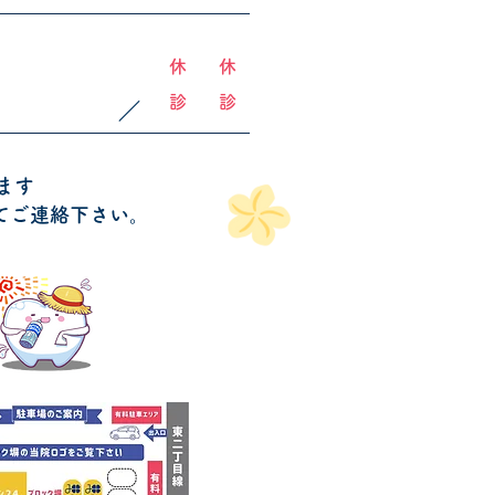
休 診
休 診
​／
ます
てご連絡下さい。