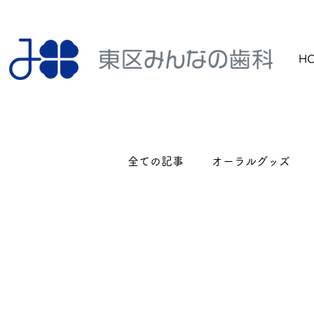
H
全ての記事
オーラルグッズ
検診・クリーニング
歯の
口腔機能検査
歯ぎしり・食